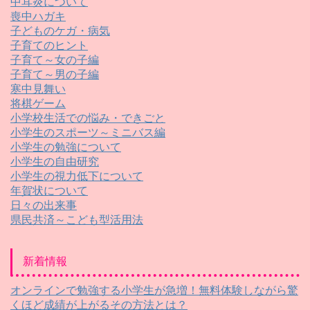
中耳炎について
喪中ハガキ
子どものケガ・病気
子育てのヒント
子育て～女の子編
子育て～男の子編
寒中見舞い
将棋ゲーム
小学校生活での悩み・できごと
小学生のスポーツ～ミニバス編
小学生の勉強について
小学生の自由研究
小学生の視力低下について
年賀状について
日々の出来事
県民共済～こども型活用法
新着情報
オンラインで勉強する小学生が急増！無料体験しながら驚
くほど成績が上がるその方法とは？