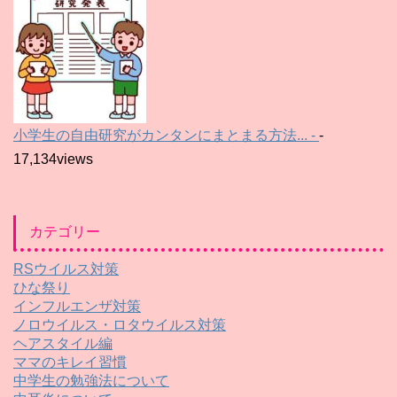
小学生の自由研究がカンタンにまとまる方法... -
-
17,134views
カテゴリー
RSウイルス対策
ひな祭り
インフルエンザ対策
ノロウイルス・ロタウイルス対策
ヘアスタイル編
ママのキレイ習慣
中学生の勉強法について