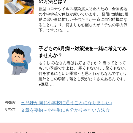
の方法とは？
新型コロナウイルス感染拡大防止のため、全国各地
の小中学校で休校が続いています。 普段は勉強に運
動に習い事に忙しい子供たちが一斉に自宅待機にな
ることにより、何よりも心配なのが「子供の学力低
下」ですよね。 …
子どもの5月病～対策法を一緒に考えてみ
ませんか？
もくじ みなさん春はお好きですか？ 春ってとって
もいい季節ですよね。 寒くもないし，暑くもない。
何をするにもいい季節～と思われがちなんですが，
意外とこの季節，落とし穴がたくさんあるんです。
●進級 …
PREV
三兄妹が同じ小学校に通うことになりました♪
NEXT
文章を要約～小学生にも分かりやすい方法☆