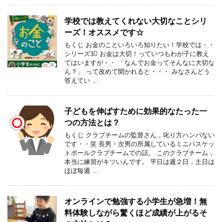
学校では教えてくれない大切なことシリ
ーズ！オススメです☆
もくじ お金のこといろいろ知りたい！学校では・・
シリーズ3⃣ お金は大切！っていつもわが子に教え
てはいますが・・ 「なんでお金ってそんなに大切な
ん？」 って改めて聞かれると・・・ みなさんどう
答えてい …
子どもを伸ばすために効果的なたった一
つの方法とは？
もくじ クラブチームの監督さん，叱り方ハンパない
です・・笑 長男・次男の所属しているミニバスケッ
トボールクラブチームでの話。 このクラブチーム，
本当に練習がキツいんです。 平日は週２日，土日は
ほぼ毎週 …
オンラインで勉強する小学生が急増！無
料体験しながら驚くほど成績が上がるそ