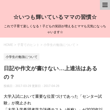
☆いつも輝いているママの習慣☆
これで子育て楽しくなる！子どもの笑顔が増えるとママも元気になっち
ゃいます☆
HOME
>
子育てのヒント
>
小学生の勉強について
>
小学生の勉強について
日記や作文が書けない…上達法はある
の？
投稿日：2017-03-29 更新日：
2017-04-26
大学入試において重要な位置づけであった「センター試
験」が廃止され
「大学入学希望者学力評価テスト（仮称）」が2020年以