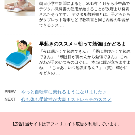
朝日小学生新聞によると、2019年４月から小中高で
デジタル教科書の使用が始まることが政府より発表
されたそうです。 デジタル教科書とは、子どもたち
がタブレット端末などで教科書と同じ内容の学習が
できるシス …
早起きのススメ～朝って勉強はかどるよ
「夜は眠たくて勉強できん」 「昼は遊びたくて勉強
できん」 「朝は目が覚めんから勉強できん」 これ
がわが子のいつもの口ぐせ。 本当に腹が立ちますよ
ね。 「じゃあ，いつ勉強するん？」（笑） 確かに
今どきの …
PREV
やっと自転車に乗れるようになりました♬
NEXT
心も体も柔軟性が大事！ストレッチのススメ
[広告] 当サイトはアフィリエイト広告を利用しています。