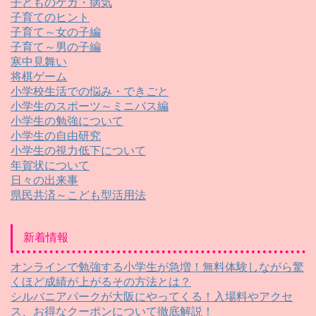
子どものケガ・病気
子育てのヒント
子育て～女の子編
子育て～男の子編
寒中見舞い
将棋ゲーム
小学校生活での悩み・できごと
小学生のスポーツ～ミニバス編
小学生の勉強について
小学生の自由研究
小学生の視力低下について
年賀状について
日々の出来事
県民共済～こども型活用法
新着情報
オンラインで勉強する小学生が急増！無料体験しながら驚
くほど成績が上がるその方法とは？
シルバニアパークが大阪にやってくる！入場料やアクセ
ス、お得なクーポンについて徹底解説！