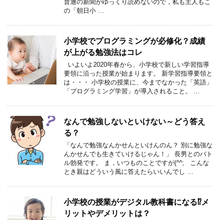
普通の新聞がゆっくり読めないので，私も主人もこ
の「朝日小 …
小学校でプログラミングが必修化？成績
が上がる勉強法はコレ
いよいよ2020年春から、小学校で新しい学習指導
要領に沿った授業が始まります。 新学習指導要領と
は・・・ 小学校の授業に、今までなかった「英語」
「プログラミング学習」が導入されること。 …
なんで勉強しないといけない～どう答え
る？
「なんで勉強なんかせんといけんのん？ 別に勉強な
んかせんでも生きていけるじゃん！」 長男とのバト
ル勃発です。 ま，いつものことですが(^^; こんな
とき親はどういう風に答えたらいいんでし …
小学校の授業がデジタル教科書になる⁉メ
リットやデメリットは？