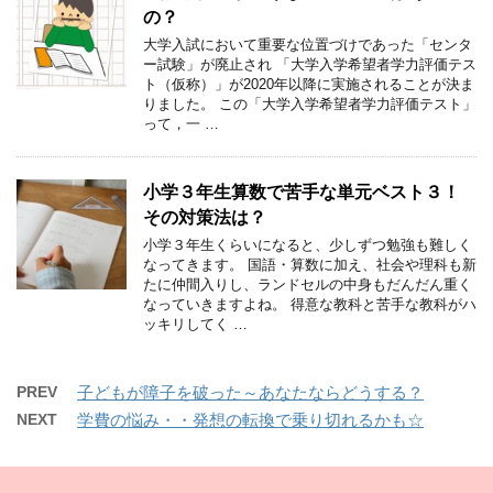
の？
大学入試において重要な位置づけであった「センタ
ー試験」が廃止され 「大学入学希望者学力評価テス
ト（仮称）」が2020年以降に実施されることが決ま
りました。 この「大学入学希望者学力評価テスト」
って，一 …
小学３年生算数で苦手な単元ベスト３！
その対策法は？
小学３年生くらいになると、少しずつ勉強も難しく
なってきます。 国語・算数に加え、社会や理科も新
たに仲間入りし、ランドセルの中身もだんだん重く
なっていきますよね。 得意な教科と苦手な教科がハ
ッキリしてく …
PREV
子どもが障子を破った～あなたならどうする？
NEXT
学費の悩み・・発想の転換で乗り切れるかも☆