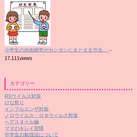
小学生の自由研究がカンタンにまとまる方法... -
-
17,111views
カテゴリー
RSウイルス対策
ひな祭り
インフルエンザ対策
ノロウイルス・ロタウイルス対策
ヘアスタイル編
ママのキレイ習慣
中学生の勉強法について