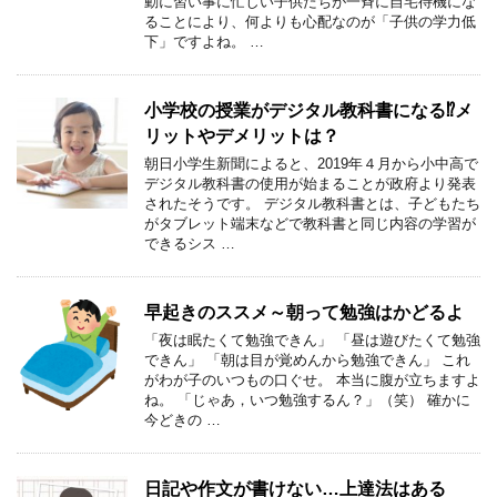
動に習い事に忙しい子供たちが一斉に自宅待機にな
ることにより、何よりも心配なのが「子供の学力低
下」ですよね。 …
小学校の授業がデジタル教科書になる⁉メ
リットやデメリットは？
朝日小学生新聞によると、2019年４月から小中高で
デジタル教科書の使用が始まることが政府より発表
されたそうです。 デジタル教科書とは、子どもたち
がタブレット端末などで教科書と同じ内容の学習が
できるシス …
早起きのススメ～朝って勉強はかどるよ
「夜は眠たくて勉強できん」 「昼は遊びたくて勉強
できん」 「朝は目が覚めんから勉強できん」 これ
がわが子のいつもの口ぐせ。 本当に腹が立ちますよ
ね。 「じゃあ，いつ勉強するん？」（笑） 確かに
今どきの …
日記や作文が書けない…上達法はある