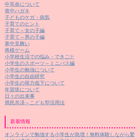
中耳炎について
喪中ハガキ
子どものケガ・病気
子育てのヒント
子育て～女の子編
子育て～男の子編
寒中見舞い
将棋ゲーム
小学校生活での悩み・できごと
小学生のスポーツ～ミニバス編
小学生の勉強について
小学生の自由研究
小学生の視力低下について
年賀状について
日々の出来事
県民共済～こども型活用法
新着情報
オンラインで勉強する小学生が急増！無料体験しながら驚