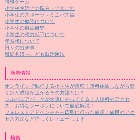
将棋ゲーム
小学校生活での悩み・できごと
小学生のスポーツ～ミニバス編
小学生の勉強について
小学生の自由研究
小学生の視力低下について
年賀状について
日々の出来事
県民共済～こども型活用法
新着情報
オンラインで勉強する小学生が急増！無料体験しながら驚
くほど成績が上がるその方法とは？
シルバニアパークが大阪にやってくる！入場料やアクセ
ス、お得なクーポンについて徹底解説！
フォレストアドベンチャー広島に行った感想！値段やアク
セス方法など詳しくレビューします
検索