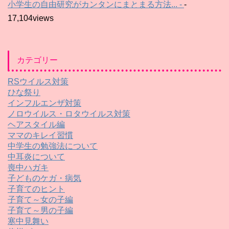
小学生の自由研究がカンタンにまとまる方法... -
-
17,104views
カテゴリー
RSウイルス対策
ひな祭り
インフルエンザ対策
ノロウイルス・ロタウイルス対策
ヘアスタイル編
ママのキレイ習慣
中学生の勉強法について
中耳炎について
喪中ハガキ
子どものケガ・病気
子育てのヒント
子育て～女の子編
子育て～男の子編
寒中見舞い