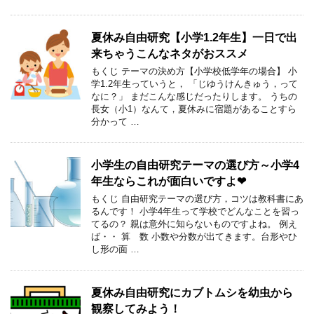
夏休み自由研究【小学1.2年生】一日で出
来ちゃうこんなネタがおススメ
もくじ テーマの決め方【小学校低学年の場合】 小
学1.2年生っていうと， 「じゆうけんきゅう，って
なに？」 まだこんな感じだったりします。 うちの
長女（小1）なんて，夏休みに宿題があることすら
分かって …
小学生の自由研究テーマの選び方～小学4
年生ならこれが面白いですよ❤
もくじ 自由研究テーマの選び方，コツは教科書にあ
るんです！ 小学4年生って学校でどんなことを習っ
てるの？ 親は意外に知らないものですよね。 例え
ば・・ 算 数 小数や分数が出てきます。台形やひ
し形の面 …
夏休み自由研究にカブトムシを幼虫から
観察してみよう！