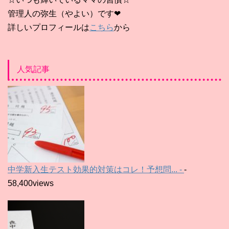
管理人の弥生（やよい）です❤
詳しいプロフィールは
こちら
から
人気記事
中学新入生テスト効果的対策はコレ！予想問... -
-
58,400views