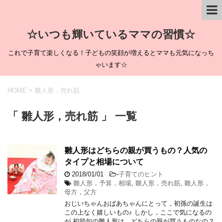
☆いつも輝いているママの習慣☆
これで子育て楽しくなる！子どもの笑顔が増えるとママも元気になっち
ゃいます☆
HOME
>
雛人形，売れ筋
「 雛人形，売れ筋 」 一覧
雛人形はどちらの親が買うもの？人気の
タイプと相場について
2018/01/01
-
子育てのヒント
雛人形，予算，相場
,
雛人形，売れ筋
,
雛人形，
母方，父方
おじいちゃんおばあちゃんにとって，初孫の誕生は
この上なく嬉しいもの♪ しかし，ここで気になるの
が 初節句の雛人形は，どちらの親が買うものなの？